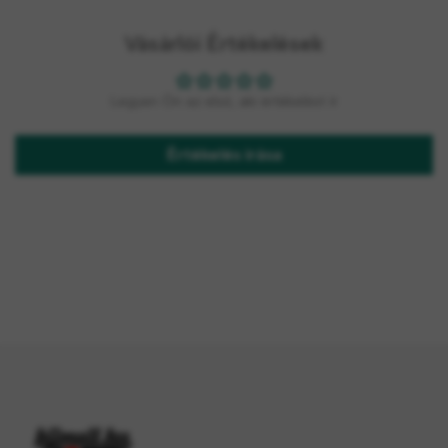
Vásárlói Értékelések
Legyen Ön az első, aki értékelést ír
Értékelés írása