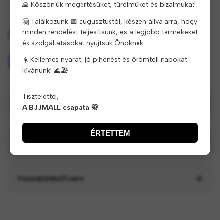
🙏 Köszönjük megértésüket, türelmüket és bizalmukat!
🤗 Találkozunk 📅 augusztustól, készen állva arra, hogy
minden rendelést teljesítsünk, és a legjobb termékeket
Biztonságos fizetés garantált
és szolgáltatásokat nyújtsuk Önöknek.
☀️ Kellemes nyarat, jó pihenést és örömteli napokat
kívánunk! 🌊🏖️
Tisztelettel,
Termékleírás
A BJJMALL csapata 🥋
ÉRTETTEM
Szállítás és fizetés
Visszaküldés/Csere