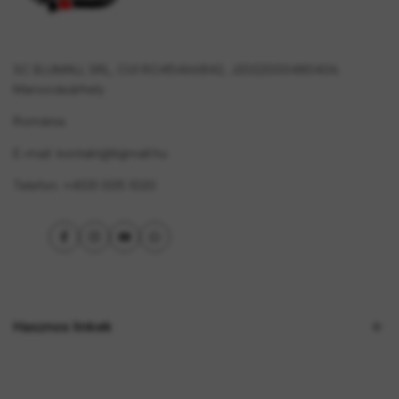
SC BJJMALL SRL, CUI RO45466842, J2022000480406.
Marosvásárhely
Románia
E-mail: kontakt@bjjmall.hu
Telefon: +4031 005 1020
Facebook
Instagram
YouTube
WhatsApp
Hasznos linkek
Adatvédelmi irányelvek