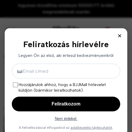
Ugrás
Ingyenes kiszállítás minimum 50000 FT értékű
a
megrendelések esetén
tartalomhoz
0
×
Feliratkozás hírlevélre
Legyen Ön az első, aki értesül kedvezményeinkről
BJJMall
SAFEJAWZ Marvel Black Panther Fogvédő - Felnőtteknek
Email
Hozzájárulok ahhoz, hogy a BJJMall hírlevelet
küldjön (bármikor leiratkozhatok).
Feliratkozom
Nem érdekel.
A feliratkozással elfogadod az
adatkezelési tájékoztatót
.