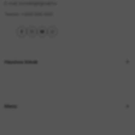
E-mail: kontakt@bjjmall.hu
Telefon: +4031 005 1020
Facebook
Instagram
YouTube
WhatsApp
Hasznos linkek
Adatvédelmi irányelvek
Visszaküldési szabályzat
Szállítási szabályzat
Menü
Felhasználási feltételek
ANPC
Férfi
Elállás a szerződéstől itt