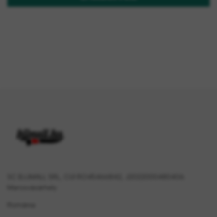
SC BJJMALL SRL, CUI RO45466842, J2022000480406.
Marosvásárhely
Románia