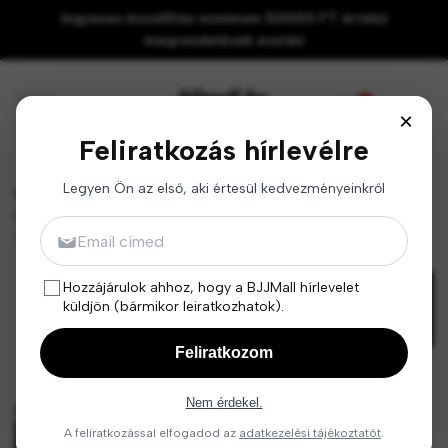
Ugrás
Ingyenes kiszállítás minimum 50000 FT értékű
a
megrendelések esetén
tartalomhoz
0
×
Feliratkozás hírlevélre
Legyen Ön az első, aki értesül kedvezményeinkről
BJJMall
Brazil Jiu Jitsu Kimono GROUND GAME Champion 3.0 -
Email
Fekete
Hozzájárulok ahhoz, hogy a BJJMall hírlevelet
küldjön (bármikor leiratkozhatok).
Feliratkozom
Nem érdekel.
A feliratkozással elfogadod az
adatkezelési tájékoztatót
.