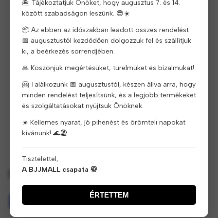
🏝️ Tájékoztatjuk Önöket, hogy augusztus 7. és 14.
Várható szállítás: Rendeljen most, és a termék
48-72
között szabadságon leszünk. 😎☀️
órán
belül megérkezik Önhöz
📦 Az ebben az időszakban leadott összes rendelést
📅 augusztustól kezdődően dolgozzuk fel és szállítjuk
ki, a beérkezés sorrendjében.
🙏 Köszönjük megértésüket, türelmüket és bizalmukat!
🤗 Találkozunk 📅 augusztustól, készen állva arra, hogy
minden rendelést teljesítsünk, és a legjobb termékeket
és szolgáltatásokat nyújtsuk Önöknek.
A vásárlástól számított
14 napon
belül visszaküldhető.
A szállítási költségek nem visszatéríthetők.
☀️ Kellemes nyarat, jó pihenést és örömteli napokat
kívánunk! 🌊🏖️
Tisztelettel,
A BJJMALL csapata 🥋
Biztonságos fizetés garantált
ÉRTETTEM