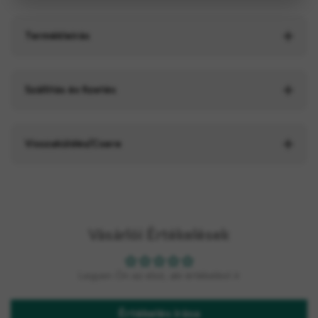
Termékleírás
Szállítás és fizetés
Visszaküldés/Csere
Vásárlói Értékelések
Legyen Ön az első, aki értékelést ír
Értékelés írása